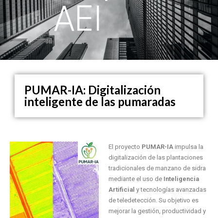
AEI
PUMAR-IA: Digitalización
inteligente de las pumaradas
El proyecto
PUMAR-IA
impulsa la
digitalización de las plantaciones
tradicionales de manzano de sidra
mediante el uso de
Inteligencia
Artificial
y tecnologías avanzadas
de teledetección. Su objetivo es
mejorar la gestión, productividad y